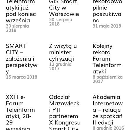
Teleinform
GIS Smart
rekordowo
atyki już
City w
pilnie
pod koniec
Warszawie
poszukiwa
września
na
30 sierpnia
2018
30 sierpnia
31 maja 2018
2018
SMART
Z wizytą u
Kolejny
CITY –
minister
rekord
założenia i
cyfryzacji
Forum
perspektyw
Teleinform
12 grudnia
2017
y
atyki
15 marca 2018
8 października
2017
XXIII e-
Oddział
Akademia
Forum
Mazowieck
Internetow
Teleinform
i PTI
a – relacje
atyki, 28-
partnerem
ze spotkań
29
X Kongresu
II edycji
września
Smart City
8 grudnia 2016