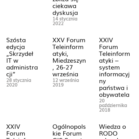
ciekawa
dyskusja
14 stycznia
2022
Szósta
XXV Forum
XXIV
edycja
Teleinform
Forum
„Skrzydeł
atyki,
Teleinform
IT w
Miedzeszyn
atyki –
administra
, 26-27
system
cji”
września
informacyj
ny
28 stycznia
12 września
2020
2019
państwa i
obywatela
20
października
2018
XXIV
Ogólnopols
Wiedza o
Forum
kie Forum
RODO