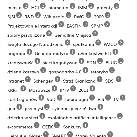
2
2
2
2
2
miasta
HCI
biometria
IMM
patenty
2
2
2
2
2
SJSI
R&D
Wikipedia
RWO
2009
2
2
2
Projektowanie interakcji
EASTIN
SPMP
2
2
zbiory przybliżone
Geniallne Miejsca
2
2
2
Święta Bożego Narodzenia
spotkania
WZCO
1
1
1
nagroda
Geoinformatyka
członkostwo PTI
1
1
1
1
kreatywność
sieci kognitywne
SDN
PLUG
1
1
1
dziennikarstwo
gospodarka 4.0
retoryka
1
1
1
1
intranet
Schengen
Straż Graniczna
ŚDSI
1
1
1
1
KRRiT
Mazowsze
IPTV
2011
1
1
1
1
1
Fort Legionów
VoD
futurologia
VIS
TV
1
1
1
geo
przemysł
cyberbezpieczeństwo
1
1
dziecko w sieci
explainable artificial intelligence
1
1
1
e-commerce
GEEK
Konkursy
1
1
1
Helmut V. Gläser
SMART
Marek Valenta