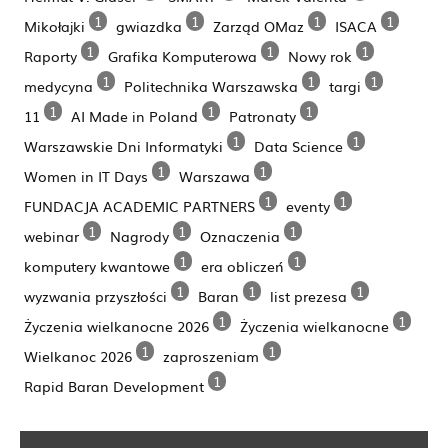
1
1
1
1
Mikołajki
gwiazdka
Zarząd OMaz
ISACA
1
1
1
Raporty
Grafika Komputerowa
Nowy rok
1
1
1
medycyna
Politechnika Warszawska
targi
1
1
1
11
AI Made in Poland
Patronaty
1
1
Warszawskie Dni Informatyki
Data Science
1
1
Women in IT Days
Warszawa
1
1
FUNDACJA ACADEMIC PARTNERS
eventy
1
1
1
webinar
Nagrody
Oznaczenia
1
1
komputery kwantowe
era obliczeń
1
1
1
wyzwania przyszłości
Baran
list prezesa
1
1
Życzenia wielkanocne 2026
Życzenia wielkanocne
1
1
Wielkanoc 2026
zaproszeniam
1
Rapid Baran Development