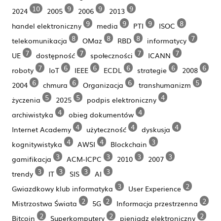
10
9
9
9
2024
2005
2006
2013
9
9
9
8
handel elektroniczny
media
PTI
ISOC
8
8
8
7
telekomunikacja
OMaz
RBD
informatycy
7
7
7
7
UE
dostępność
społeczności
ICANN
7
6
6
6
6
6
roboty
IoT
IEEE
ECDL
strategie
2008
6
6
6
5
2004
chmura
Organizacja
transhumanizm
5
5
4
życzenia
2025
podpis elektroniczny
4
4
archiwistyka
obieg dokumentów
4
4
4
Internet Academy
użyteczność
dyskusja
4
4
3
kognitywistyka
AWSI
Blockchain
3
3
3
3
gamifikacja
ACM-ICPC
2010
2007
3
3
3
3
trendy
IT
SIS
AI
3
2
Gwiazdkowy klub informatyka
User Experience
2
2
2
Mistrzostwa Świata
5G
Informacja przestrzenna
2
2
2
Bitcoin
Superkomputery
pieniądz elektroniczny