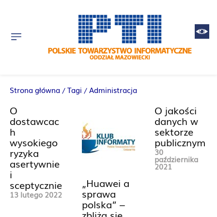
Strona główna
Tagi
Administracja
O
O jakości
dostawcac
danych w
h
sektorze
wysokiego
publicznym
ryzyka
30
października
asertywnie
2021
i
„Huawei a
sceptycznie
sprawa
13 lutego 2022
polska” –
zbliża się