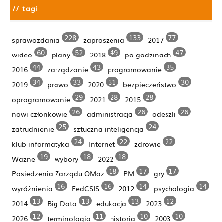
// tagi
228
133
77
sprawozdania
zaproszenia
2017
60
52
49
47
wideo
plany
2018
po godzinach
44
43
35
2016
zarządzanie
programowanie
34
33
31
30
2019
prawo
2020
bezpieczeństwo
29
28
28
oprogramowanie
2021
2015
26
26
26
nowi członkowie
administracja
odeszli
25
24
zatrudnienie
sztuczna inteligencja
24
22
22
klub informatyka
Internet
zdrowie
19
18
18
Ważne
wybory
2022
18
17
17
Posiedzenia Zarządu OMaz
PM
gry
16
16
14
14
wyróżnienia
FedCSIS
2012
psychologia
13
13
13
12
2014
Big Data
edukacja
2023
12
11
10
10
2026
terminologia
historia
2003