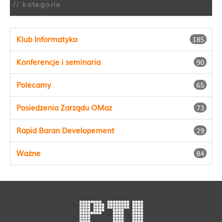
// kategorie
Klub Informatyka
185
Konferencje i seminaria
90
Polecamy
65
Posiedzenia Zarządu OMaz
73
Rapid Baran Developement
29
Ważne
84