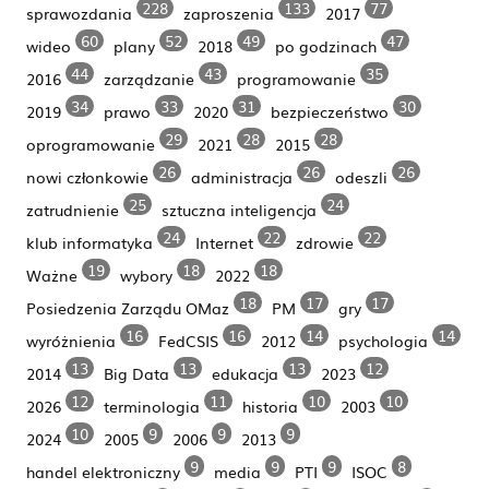
228
133
77
sprawozdania
zaproszenia
2017
60
52
49
47
wideo
plany
2018
po godzinach
44
43
35
2016
zarządzanie
programowanie
34
33
31
30
2019
prawo
2020
bezpieczeństwo
29
28
28
oprogramowanie
2021
2015
26
26
26
nowi członkowie
administracja
odeszli
25
24
zatrudnienie
sztuczna inteligencja
24
22
22
klub informatyka
Internet
zdrowie
19
18
18
Ważne
wybory
2022
18
17
17
Posiedzenia Zarządu OMaz
PM
gry
16
16
14
14
wyróżnienia
FedCSIS
2012
psychologia
13
13
13
12
2014
Big Data
edukacja
2023
12
11
10
10
2026
terminologia
historia
2003
10
9
9
9
2024
2005
2006
2013
9
9
9
8
handel elektroniczny
media
PTI
ISOC