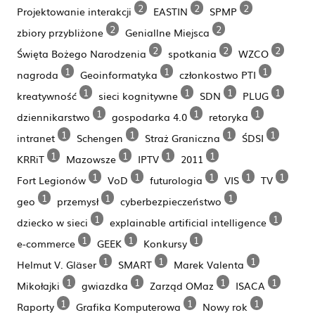
2
2
2
Projektowanie interakcji
EASTIN
SPMP
2
2
zbiory przybliżone
Geniallne Miejsca
2
2
2
Święta Bożego Narodzenia
spotkania
WZCO
1
1
1
nagroda
Geoinformatyka
członkostwo PTI
1
1
1
1
kreatywność
sieci kognitywne
SDN
PLUG
1
1
1
dziennikarstwo
gospodarka 4.0
retoryka
1
1
1
1
intranet
Schengen
Straż Graniczna
ŚDSI
1
1
1
1
KRRiT
Mazowsze
IPTV
2011
1
1
1
1
1
Fort Legionów
VoD
futurologia
VIS
TV
1
1
1
geo
przemysł
cyberbezpieczeństwo
1
1
dziecko w sieci
explainable artificial intelligence
1
1
1
e-commerce
GEEK
Konkursy
1
1
1
Helmut V. Gläser
SMART
Marek Valenta
1
1
1
1
Mikołajki
gwiazdka
Zarząd OMaz
ISACA
1
1
1
Raporty
Grafika Komputerowa
Nowy rok