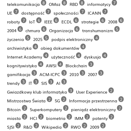
8
8
8
7
telekomunikacja
OMaz
RBD
informatycy
7
7
7
7
UE
dostępność
społeczności
ICANN
7
6
6
6
6
6
roboty
IoT
IEEE
ECDL
strategie
2008
6
6
6
5
2004
chmura
Organizacja
transhumanizm
5
5
4
życzenia
2025
podpis elektroniczny
4
4
archiwistyka
obieg dokumentów
4
4
4
Internet Academy
użyteczność
dyskusja
4
4
3
kognitywistyka
AWSI
Blockchain
3
3
3
3
gamifikacja
ACM-ICPC
2010
2007
3
3
3
3
trendy
IT
SIS
AI
3
2
Gwiazdkowy klub informatyka
User Experience
2
2
2
Mistrzostwa Świata
5G
Informacja przestrzenna
2
2
2
Bitcoin
Superkomputery
pieniądz elektroniczny
2
2
2
2
2
miasta
HCI
biometria
IMM
patenty
2
2
2
2
2
SJSI
R&D
Wikipedia
RWO
2009