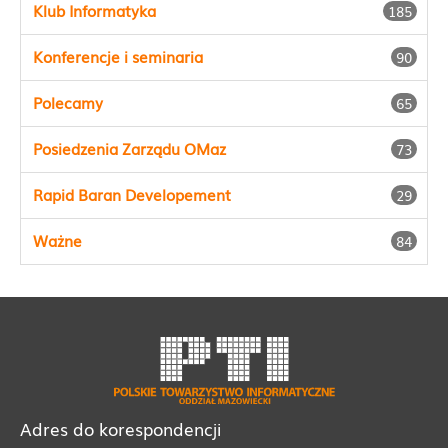
Klub Informatyka
185
Konferencje i seminaria
90
Polecamy
65
Posiedzenia Zarządu OMaz
73
Rapid Baran Developement
29
Ważne
84
Adres do korespondencji