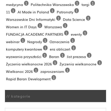
1
1
1
medycyna
Politechnika Warszawska
targi
1
1
1
11
AI Made in Poland
Patronaty
1
1
Warszawskie Dni Informatyki
Data Science
1
1
Women in IT Days
Warszawa
1
1
FUNDACJA ACADEMIC PARTNERS
eventy
1
1
1
webinar
Nagrody
Oznaczenia
1
1
komputery kwantowe
era obliczeń
1
1
1
wyzwania przyszłości
Baran
list prezesa
1
1
Życzenia wielkanocne 2026
Życzenia wielkanocne
1
1
Wielkanoc 2026
zaproszeniam
1
Rapid Baran Development
// kategorie