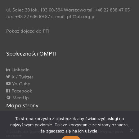
ul. Solec 38 lok. 103 00-394 Warszawa tel. +48 22 838 47 05
fax: +48 22 636 89 87 e-mail: pti@pti.org.pl
Pokaż dojazd do PTI
Społeczności OMPTI
LinkedIn
X / Twitter
YouTube
Facebook
MeetUp
Mapa strony
Ta strona korzysta z ciasteczek aby świadczyć usługi na
najwyższym poziomie. Dalsze korzystanie ze strony oznacza,
że zgadzasz się na ich użycie.
© 2022 Polskie Towarzystwo Informatyczne Oddział Mazowiecki | Wszystkie prawa
zastrzeżone