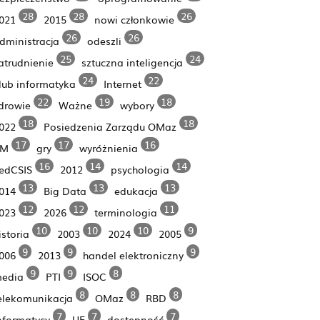
28
28
26
021
2015
nowi członkowie
26
26
dministracja
odeszli
25
24
atrudnienie
sztuczna inteligencja
24
22
lub informatyka
Internet
22
19
18
drowie
Ważne
wybory
18
18
022
Posiedzenia Zarządu OMaz
17
17
16
PM
gry
wyróżnienia
16
14
14
edCSIS
2012
psychologia
13
13
13
014
Big Data
edukacja
12
12
11
023
2026
terminologia
10
10
10
9
istoria
2003
2024
2005
9
9
9
006
2013
handel elektroniczny
9
9
8
edia
PTI
ISOC
8
8
8
elekomunikacja
OMaz
RBD
7
7
7
nformatycy
UE
dostępność