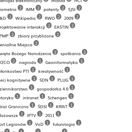
ieniądz elektroniczny
miasta
HCI
2
2
2
2
iometria
IMM
patenty
SJSI
2
2
2
2
R&D
Wikipedia
RWO
2009
2
2
rojektowanie interakcji
EASTIN
2
2
PMP
zbiory przybliżone
2
eniallne Miejsca
2
2
więta Bożego Narodzenia
spotkania
2
1
1
WZCO
nagroda
Geoinformatyka
1
1
złonkostwo PTI
kreatywność
1
1
1
ieci kognitywne
SDN
PLUG
1
1
ziennikarstwo
gospodarka 4.0
1
1
1
etoryka
intranet
Schengen
1
1
1
traż Graniczna
ŚDSI
KRRiT
1
1
1
azowsze
IPTV
2011
1
1
1
ort Legionów
VoD
futurologia
1
1
1
1