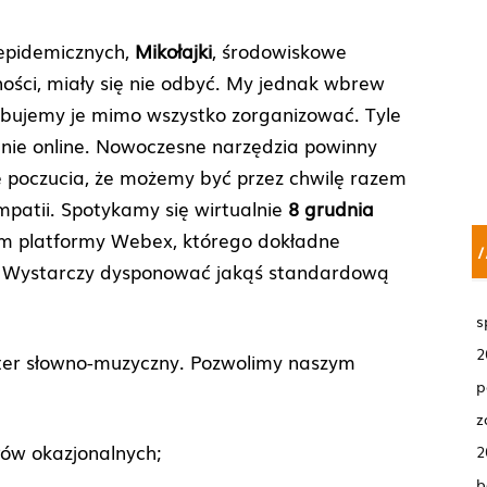
epidemicznych,
Mikołajki
, środowiskowe
ności, miały się nie odbyć. My jednak wbrew
óbujemy je mimo wszystko zorganizować. Tyle
kanie online. Nowoczesne narzędzia powinny
 poczucia, że możemy być przez chwilę razem
empatii. Spotykamy się wirtualnie
8 grudnia
 platformy Webex, którego dokładne
/
. Wystarczy dysponować jakąś standardową
s
2
ter słowno-muzyczny. Pozwolimy naszym
p
z
łów okazjonalnych;
2
b