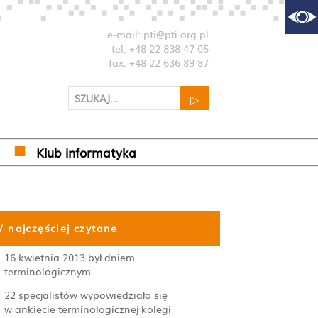
e-mail: pti@pti.org.pl
tel. +48 22 838 47 05
fax: +48 22 636 89 87
▷
SZUKAJ...
Klub informatyka
/ najczęściej czytane
16 kwietnia 2013 był dniem
terminologicznym
22 specjalistów wypowiedziało się
w ankiecie terminologicznej kolegi