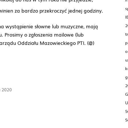
s
inien za bardzo przekroczyć jednej godziny.
I
2
na wystąpienie słowne lub muzyczne, mają
. Prosimy o zgłoszenia mailowe (lub
t
arządu Oddziału Mazowieckiego PTI. (@)
p
o
u
k
g
2
a 2020
G
U
5
S