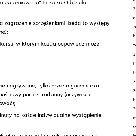
tu życzeniowego” Prezesa Oddziału
2
a
na zagrożenie sprzężeniami, bedą to występy
z
ne);
k
onkursu, w którym każda odpowiedź może
z
2
F
2
zie nagrywane; tylko przez mgnienie oka
2
nościowy portret rodzinny (oczywiście
h
ować);
2
inuty na każde indywidualne wystąpienie
m
t
kołaj do nas w tym roku nie przyjedzie;
i