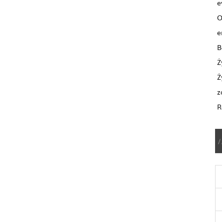
e
O
e
B
Ż
Ż
z
R
/