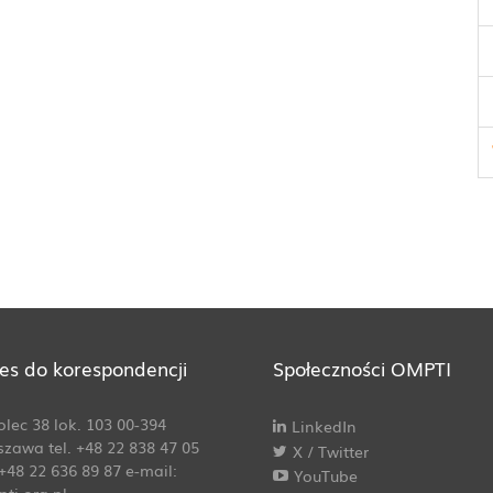
es do korespondencji
Społeczności OMPTI
Solec 38 lok. 103 00-394
LinkedIn
zawa tel. +48 22 838 47 05
X / Twitter
 +48 22 636 89 87 e-mail:
YouTube
pti.org.pl