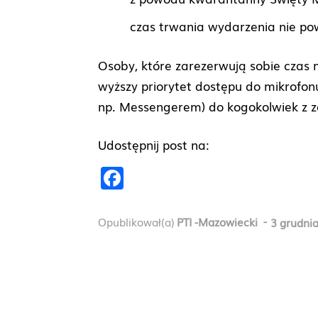
czas trwania wydarzenia nie pow
Osoby, które zarezerwują sobie czas 
wyższy priorytet dostępu do mikrofonu
np. Messengerem) do kogokolwiek z z
Udostępnij post na:
F
a
c
-
Opublikował(a)
PTI -Mazowiecki
3 grudni
e
b
o
o