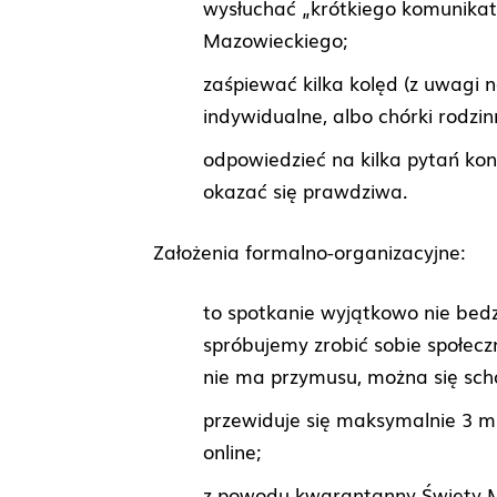
wysłuchać „krótkiego komunika
Mazowieckiego;
zaśpiewać kilka kolęd (z uwagi 
indywidualne, albo chórki rodzin
odpowiedzieć na kilka pytań k
okazać się prawdziwa.
Założenia formalno-organizacyjne:
to spotkanie wyjątkowo nie bed
spróbujemy zrobić sobie społecz
nie ma przymusu, można się sch
przewiduje się maksymalnie 3 m
online;
z powodu kwarantanny Święty Mi