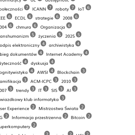
7
7
7
6
połeczności
ICANN
roboty
IoT
6
6
6
6
EEE
ECDL
strategie
2008
6
6
6
004
chmura
Organizacja
5
5
5
ranshumanizm
życzenia
2025
4
4
odpis elektroniczny
archiwistyka
4
4
bieg dokumentów
Internet Academy
4
4
żyteczność
dyskusja
4
4
3
ognitywistyka
AWSI
Blockchain
3
3
3
amifikacja
ACM-ICPC
2010
3
3
3
3
3
007
trendy
IT
SIS
AI
3
wiazdkowy klub informatyka
2
2
ser Experience
Mistrzostwa Świata
2
2
2
G
Informacja przestrzenna
Bitcoin
2
uperkomputery
2
2
2