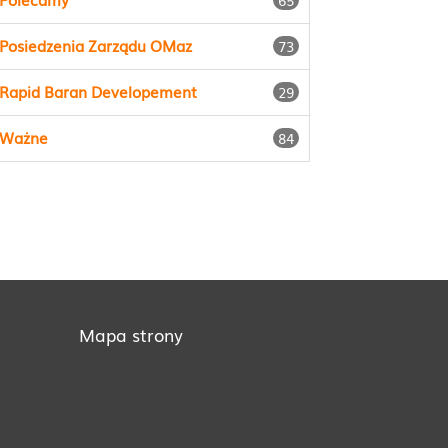
65
Posiedzenia Zarządu OMaz
73
Rapid Baran Developement
29
Ważne
84
Mapa strony