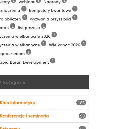
venty
webinar
Nagrody
1
1
znaczenia
komputery kwantowe
1
1
ra obliczeń
wyzwania przyszłości
1
1
aran
list prezesa
1
yczenia wielkanocne 2026
1
1
yczenia wielkanocne
Wielkanoc 2026
1
aproszeniam
1
apid Baran Development
/ kategorie
Klub Informatyka
185
Konferencje i seminaria
90
Polecamy