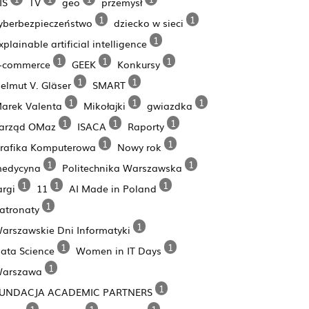
IS
TV
geo
przemysł
1
1
yberbezpieczeństwo
dziecko w sieci
1
xplainable artificial intelligence
1
1
1
-commerce
GEEK
Konkursy
1
1
elmut V. Gläser
SMART
1
1
1
arek Valenta
Mikołajki
gwiazdka
1
1
1
arząd OMaz
ISACA
Raporty
1
1
rafika Komputerowa
Nowy rok
1
1
edycyna
Politechnika Warszawska
1
1
1
argi
11
AI Made in Poland
1
atronaty
1
arszawskie Dni Informatyki
1
1
ata Science
Women in IT Days
1
arszawa
1
UNDACJA ACADEMIC PARTNERS
1
1
1