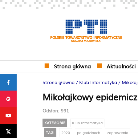
Strona główna
Aktualności
Strona główna
Klub Informatyka
Mikoła
Mikołajkowy epidemicz
Odsłon:
991
KATEGORIE
Klub Informatyka
TAGI
2020
po godzinach
zaproszenia