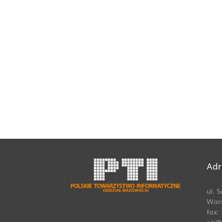
Adr
ul. 
Wars
fax:
pti@