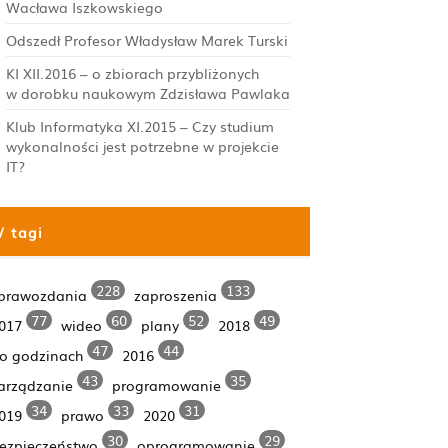
Wacława Iszkowskiego
Odszedł Profesor Władysław Marek Turski
KI XII.2016 – o zbiorach przybliżonych
w dorobku naukowym Zdzisława Pawlaka
Klub Informatyka XI.2015 – Czy studium
wykonalności jest potrzebne w projekcie
IT?
/ tagi
228
133
prawozdania
zaproszenia
77
60
52
49
017
wideo
plany
2018
47
44
o godzinach
2016
43
35
arządzanie
programowanie
34
33
31
019
prawo
2020
30
29
ezpieczeństwo
oprogramowanie