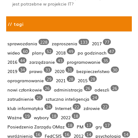
jest potrzebne w projekcie IT?
// tagi
228
133
77
sprawozdania
zaproszenia
2017
60
52
49
47
wideo
plany
2018
po godzinach
44
43
35
2016
zarządzanie
programowanie
34
33
31
30
2019
prawo
2020
bezpieczeństwo
29
28
28
oprogramowanie
2021
2015
26
26
26
nowi członkowie
administracja
odeszli
25
24
zatrudnienie
sztuczna inteligencja
24
22
22
klub informatyka
Internet
zdrowie
19
18
18
Ważne
wybory
2022
18
17
17
Posiedzenia Zarządu OMaz
PM
gry
16
16
14
14
wyróżnienia
FedCSIS
2012
psychologia