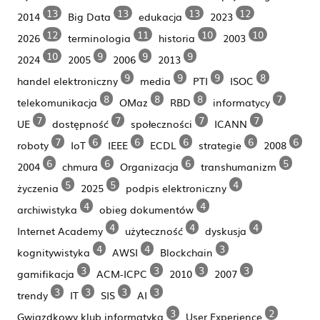
13
13
13
12
2014
Big Data
edukacja
2023
12
11
10
10
2026
terminologia
historia
2003
10
9
9
9
2024
2005
2006
2013
9
9
9
8
handel elektroniczny
media
PTI
ISOC
8
8
8
7
telekomunikacja
OMaz
RBD
informatycy
7
7
7
7
UE
dostępność
społeczności
ICANN
7
6
6
6
6
6
roboty
IoT
IEEE
ECDL
strategie
2008
6
6
6
5
2004
chmura
Organizacja
transhumanizm
5
5
4
życzenia
2025
podpis elektroniczny
4
4
archiwistyka
obieg dokumentów
4
4
4
Internet Academy
użyteczność
dyskusja
4
4
3
kognitywistyka
AWSI
Blockchain
3
3
3
3
gamifikacja
ACM-ICPC
2010
2007
3
3
3
3
trendy
IT
SIS
AI
3
2
Gwiazdkowy klub informatyka
User Experience