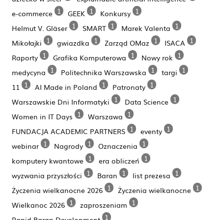
1
1
1
e-commerce
GEEK
Konkursy
1
1
1
Helmut V. Gläser
SMART
Marek Valenta
1
1
1
1
Mikołajki
gwiazdka
Zarząd OMaz
ISACA
1
1
1
Raporty
Grafika Komputerowa
Nowy rok
1
1
1
medycyna
Politechnika Warszawska
targi
1
1
1
11
AI Made in Poland
Patronaty
1
1
Warszawskie Dni Informatyki
Data Science
1
1
Women in IT Days
Warszawa
1
1
FUNDACJA ACADEMIC PARTNERS
eventy
1
1
1
webinar
Nagrody
Oznaczenia
1
1
komputery kwantowe
era obliczeń
1
1
1
wyzwania przyszłości
Baran
list prezesa
1
1
Życzenia wielkanocne 2026
Życzenia wielkanocne
1
1
Wielkanoc 2026
zaproszeniam
1
Rapid Baran Development