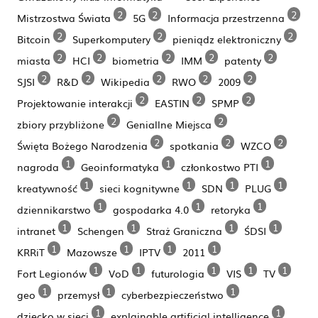
2
2
2
Mistrzostwa Świata
5G
Informacja przestrzenna
2
2
2
Bitcoin
Superkomputery
pieniądz elektroniczny
2
2
2
2
2
miasta
HCI
biometria
IMM
patenty
2
2
2
2
2
SJSI
R&D
Wikipedia
RWO
2009
2
2
2
Projektowanie interakcji
EASTIN
SPMP
2
2
zbiory przybliżone
Geniallne Miejsca
2
2
2
Święta Bożego Narodzenia
spotkania
WZCO
1
1
1
nagroda
Geoinformatyka
członkostwo PTI
1
1
1
1
kreatywność
sieci kognitywne
SDN
PLUG
1
1
1
dziennikarstwo
gospodarka 4.0
retoryka
1
1
1
1
intranet
Schengen
Straż Graniczna
ŚDSI
1
1
1
1
KRRiT
Mazowsze
IPTV
2011
1
1
1
1
1
Fort Legionów
VoD
futurologia
VIS
TV
1
1
1
geo
przemysł
cyberbezpieczeństwo
1
1
dziecko w sieci
explainable artificial intelligence