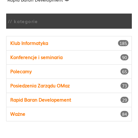
// kategorie
Klub Informatyka
185
Konferencje i seminaria
90
Polecamy
65
Posiedzenia Zarządu OMaz
73
Rapid Baran Developement
29
Ważne
84