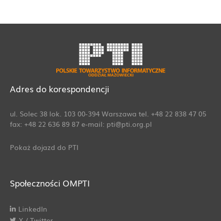
Adres do korespondencji
ul. Solec 38 lok. 103 00-394 Warszawa tel. +48 22 838 47 05
fax: +48 22 636 89 87 e-mail: pti@pti.org.pl
Pokaż dojazd do PTI
Społeczności OMPTI
LinkedIn
X / Twitter