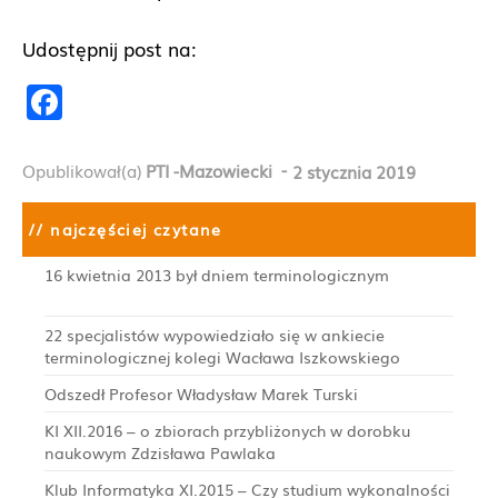
Udostępnij post na:
F
a
c
-
Opublikował(a)
PTI -Mazowiecki
2 stycznia 2019
e
b
// najczęściej czytane
o
16 kwietnia 2013 był dniem terminologicznym
o
22 specjalistów wypowiedziało się w ankiecie
k
terminologicznej kolegi Wacława Iszkowskiego
Odszedł Profesor Władysław Marek Turski
KI XII.2016 – o zbiorach przybliżonych w dorobku
naukowym Zdzisława Pawlaka
Klub Informatyka XI.2015 – Czy studium wykonalności