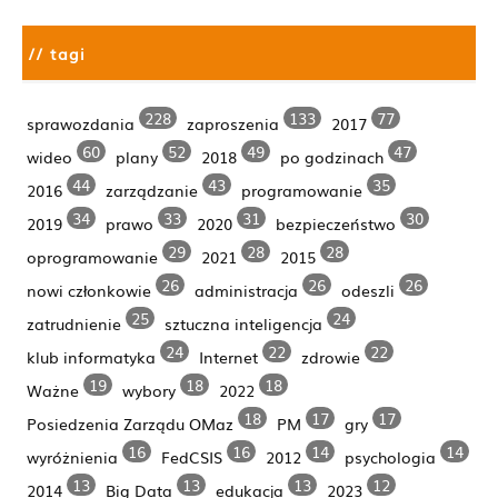
// tagi
228
133
77
sprawozdania
zaproszenia
2017
60
52
49
47
wideo
plany
2018
po godzinach
44
43
35
2016
zarządzanie
programowanie
34
33
31
30
2019
prawo
2020
bezpieczeństwo
29
28
28
oprogramowanie
2021
2015
26
26
26
nowi członkowie
administracja
odeszli
25
24
zatrudnienie
sztuczna inteligencja
24
22
22
klub informatyka
Internet
zdrowie
19
18
18
Ważne
wybory
2022
18
17
17
Posiedzenia Zarządu OMaz
PM
gry
16
16
14
14
wyróżnienia
FedCSIS
2012
psychologia
13
13
13
12
2014
Big Data
edukacja
2023