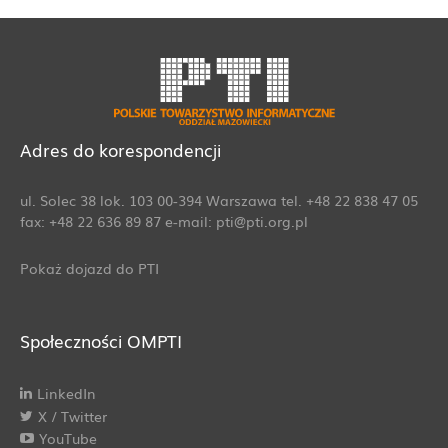
Adres do korespondencji
ul. Solec 38 lok. 103 00-394 Warszawa tel. +48 22 838 47 05
fax: +48 22 636 89 87 e-mail: pti@pti.org.pl
Pokaż dojazd do PTI
Społeczności OMPTI
LinkedIn
X / Twitter
YouTube