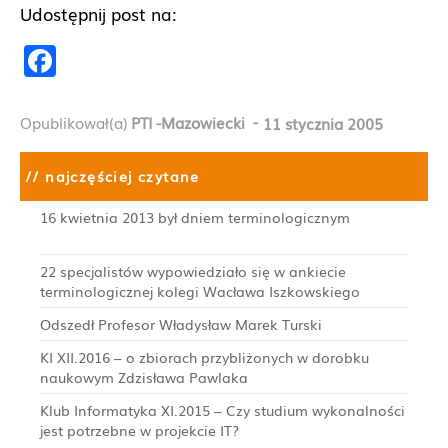
Udostępnij post na:
F
a
c
-
Opublikował(a)
PTI -Mazowiecki
11 stycznia 2005
e
b
// najczęściej czytane
o
16 kwietnia 2013 był dniem terminologicznym
o
22 specjalistów wypowiedziało się w ankiecie
k
terminologicznej kolegi Wacława Iszkowskiego
Odszedł Profesor Władysław Marek Turski
KI XII.2016 – o zbiorach przybliżonych w dorobku
naukowym Zdzisława Pawlaka
Klub Informatyka XI.2015 – Czy studium wykonalności
jest potrzebne w projekcie IT?