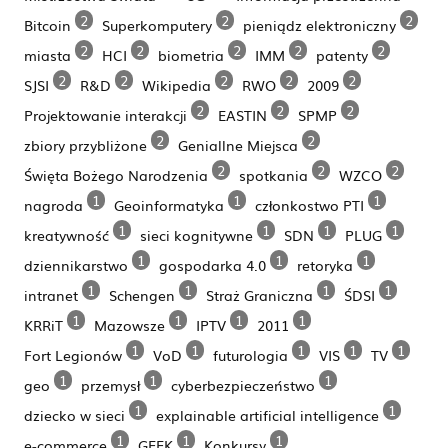
2
2
2
Bitcoin
Superkomputery
pieniądz elektroniczny
2
2
2
2
2
miasta
HCI
biometria
IMM
patenty
2
2
2
2
2
SJSI
R&D
Wikipedia
RWO
2009
2
2
2
Projektowanie interakcji
EASTIN
SPMP
2
2
zbiory przybliżone
Geniallne Miejsca
2
2
2
Święta Bożego Narodzenia
spotkania
WZCO
1
1
1
nagroda
Geoinformatyka
członkostwo PTI
1
1
1
1
kreatywność
sieci kognitywne
SDN
PLUG
1
1
1
dziennikarstwo
gospodarka 4.0
retoryka
1
1
1
1
intranet
Schengen
Straż Graniczna
ŚDSI
1
1
1
1
KRRiT
Mazowsze
IPTV
2011
1
1
1
1
1
Fort Legionów
VoD
futurologia
VIS
TV
1
1
1
geo
przemysł
cyberbezpieczeństwo
1
1
dziecko w sieci
explainable artificial intelligence
1
1
1
e-commerce
GEEK
Konkursy