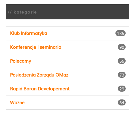
// kategorie
Klub Informatyka
185
Konferencje i seminaria
90
Polecamy
65
Posiedzenia Zarządu OMaz
73
Rapid Baran Developement
29
Ważne
84