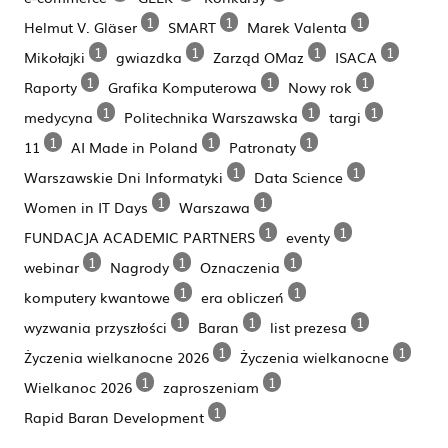
1
1
1
Helmut V. Gläser
SMART
Marek Valenta
1
1
1
1
Mikołajki
gwiazdka
Zarząd OMaz
ISACA
1
1
1
Raporty
Grafika Komputerowa
Nowy rok
1
1
1
medycyna
Politechnika Warszawska
targi
1
1
1
11
AI Made in Poland
Patronaty
1
1
Warszawskie Dni Informatyki
Data Science
1
1
Women in IT Days
Warszawa
1
1
FUNDACJA ACADEMIC PARTNERS
eventy
1
1
1
webinar
Nagrody
Oznaczenia
1
1
komputery kwantowe
era obliczeń
1
1
1
wyzwania przyszłości
Baran
list prezesa
1
1
Życzenia wielkanocne 2026
Życzenia wielkanocne
1
1
Wielkanoc 2026
zaproszeniam
1
Rapid Baran Development