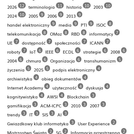
12
11
10
10
2026
terminologia
historia
2003
10
9
9
9
2024
2005
2006
2013
9
9
9
8
handel elektroniczny
media
PTI
ISOC
8
8
8
7
telekomunikacja
OMaz
RBD
informatycy
7
7
7
7
UE
dostępność
społeczności
ICANN
7
6
6
6
6
6
roboty
IoT
IEEE
ECDL
strategie
2008
6
6
6
5
2004
chmura
Organizacja
transhumanizm
5
5
4
życzenia
2025
podpis elektroniczny
4
4
archiwistyka
obieg dokumentów
4
4
4
Internet Academy
użyteczność
dyskusja
4
4
3
kognitywistyka
AWSI
Blockchain
3
3
3
3
gamifikacja
ACM-ICPC
2010
2007
3
3
3
3
trendy
IT
SIS
AI
3
2
Gwiazdkowy klub informatyka
User Experience
2
2
2
Mistrzostwa Świata
5G
Informacja przestrzenna